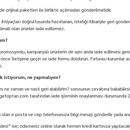
 orijinal paketleri ile birlikte açılmadan gönderilmelidir.
l ihtiyaçları doğrultusunda hazırlanan, niteliği itibariyle geri gön
timali olan ürünler iade edilemez.
yım?
 promosyonlu, kampanyalı ürünlerin de aynı anda iade edilmesi gere
 İletişime geçin ve iade formu doldurun. Faturası kurumlar adına
z.
k istiyorum, ne yapmalıyım?
nı ne zaman ve nasıl geri alabilirim? sorusunun cevabına bakabilir
r,hgetoptan.com tarafından iade işleminin onaylanması durumunda 2 
olan e-posta ve cep telefonunuza bilgi mesajı gönderilir yada aran
desi” ise; ödemeniz online olarak hemen kredi kartınıza yapılacakt