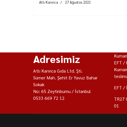
Atlı Karınca
27 Ağustos 2021
Adresimiz
Kumany
EFT / 
Kumany
Atlı Karınca Gıda Ltd. Şti.
teslima
Sümer Mah. Şehit Er Yavuz Bahar
Sokak
EFT / 
No: 65 Zeytinburnu / İstanbul
0533 669 72 12
TR27 
01