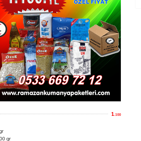
1
.100
gr
00 gr