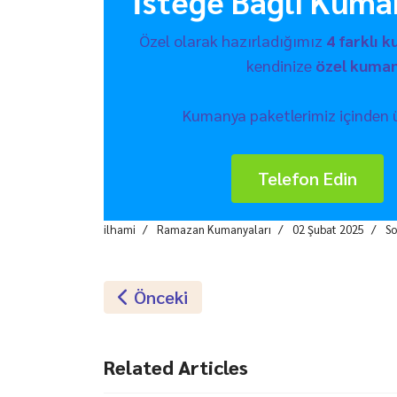
İsteğe Bağlı Kuma
Özel olarak hazırladığımız
4 farklı 
kendinize
özel kuman
Kumanya paketlerimiz içinden ürü
Telefon Edin
ilhami
Ramazan Kumanyaları
02 Şubat 2025
So
Önceki Makale: Ramazan Kumanya P
Önceki
Related Articles