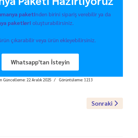
nya Paketi Hazırlıyoruz
kumanya paketi
nden birini sipariş verebilir ya da
ya paketleri
oluşturabilirsiniz.
n çıkarabilir veya ürün ekleyebilirsiniz.
Whatsapp'tan İsteyin
n Güncelleme: 22 Aralık 2025
Görüntüleme: 1213
aketi - 2
Sonraki Makale:
Sonraki