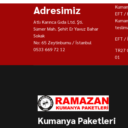
Adresimiz
Kumany
EFT / 
Kumany
Atlı Karınca Gıda Ltd. Şti.
teslima
Sümer Mah. Şehit Er Yavuz Bahar
Sokak
EFT / 
No: 65 Zeytinburnu / İstanbul
0533 669 72 12
TR27 
01
Kumanya Paketleri